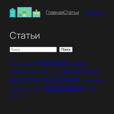
Перейти
к
Главная​
Статьи
i@4hq.ru
содержимому
Статьи
Поиск
Поиск
microsoft
1С
linux
ms office
dhcp
outlook
SQL
администрирование
postgresql
vpn
инструкция
архитектура
лицензирование
планирование
настройка
печать
роутер
сеть