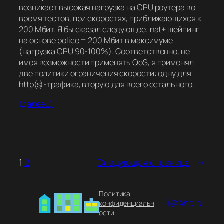
возникает высокая нагрузка на CPU роутера во
время тестов, при скоростях, приближающихся к
200 Мбит. Я бы сказал следующее: nat+ шейпинг
на основе police = 200 Мбит в максимуме
(нагрузка CPU 90-100%). Соответственно, не
имея возможности применять QoS, я применял
две политики ограничения скорости: одну для
http(s)-трафика, вторую для всего остального.
(далее…)
1
2
Следующая страница
→
Политика
i@4hq.ru
конфиденциальн
ости