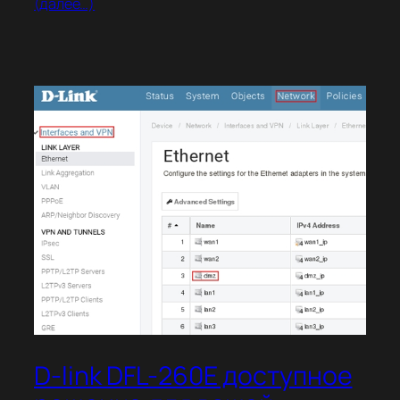
(далее…)
D-link DFL-260E доступное